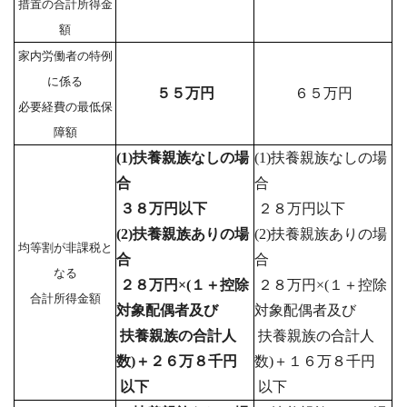
措置の合計所得金
額
家内労働者の特例
に係る
５５万円
６５万円
必要経費の最低保
障額
(1)扶養親族なしの場
(1)扶養親族なしの場
合
合
３８万円以下
２８万円以下
(2)扶養親族ありの場
(2)扶養親族ありの場
均等割が非課税と
合
合
なる
２８万円×(１＋控除
２８万円×(１＋控除
合計所得金額
対象配偶者及び
対象配偶者及び
扶養親族の合計人
扶養親族の合計人
数)＋２６万８千円
数)＋１６万８千円
以下
以下