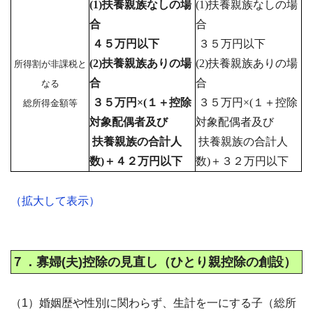
(1)扶養親族なしの場
(1)扶養親族なしの場
合
合
４５万円以下
３５万円以下
(2)扶養親族ありの場
(2)扶養親族ありの場
所得割が非課税と
合
合
なる
３５万円×(１＋控除
３５
万円×(１＋控除
総所得金額等
対象配偶者及び
対象配偶者及び
扶養親族の合計人
扶養親族の合計人
数)＋４２万円以下
数)＋３２万円以下
（拡大して表示）
７．寡婦(夫)控除の見直し（ひとり親控除の創設）
（1）婚姻歴や性別に関わらず、生計を一にする子（総所