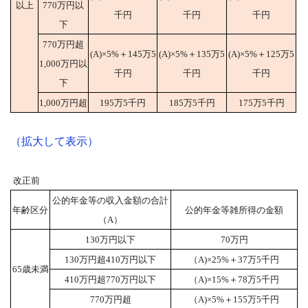
以上
770万円以
千円
千円
千円
下
770万円超
(A)×5%＋145万5
(A)×5%＋135万5
(A)×5%＋125万5
1,000万円以
千円
千円
千円
下
1,000万円超
195万5千円
185万5千円
175万5千円
（拡大して表示）
改正前
公的年金等の収入金額の合計
年齢区分
公的年金等雑所得の金額
（A）
130万円以下
70万円
130万円超410万円以下
（A)×25%＋37万5千円
65歳未満
410万円超770万円以下
（A)×15%＋78万5千円
770万円超
（A)×5%＋155万5千円