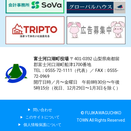
富士河口湖町役場
〒401-0392 山梨県南都留
郡富士河口湖町船津1700番地
TEL：0555-72-1111
（代表）／
FAX：0555-
72-0969
開庁日時／月〜金曜日 午前8時30分〜午後
5時15分（祝日、12月29日〜1月3日を除く）
問い合わせ
© FUJIKAWAGUCHIKO
このサイトについて
TOWN All Rights Reserved.
個人情報保護について