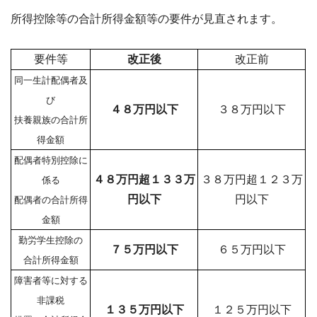
所得控除等の合計所得金額等の要件が見直されます。
要件等
改正後
改正前
同一生計配偶者及
び
４８万円以下
３８万円以下
扶養親族の合計所
得金額
配偶者特別控除に
４８万円超１３３万
３８万円超１２３万
係る
円以下
円以下
配偶者の合計所得
金額
勤労学生控除の
７５万円以下
６５万円以下
合計所得金額
障害者等に対する
非課税
１３５万円以下
１２５万円以下