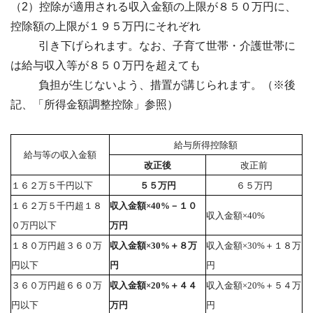
（2）控除が適用される収入金額の上限が８５０万円に、
控除額の上限が１９５万円にそれぞれ
引き下げられます。なお、子育て世帯・介護世帯に
は給与収入等が８５０万円を超えても
負担が生じないよう、措置が講じられます。（※後
記、「所得金額調整控除」参照）
給与所得控除額
給与等の収入金額
改正後
改正前
１６２万５千円以下
５５万円
６５万円
１６２万５千円超１８
収入金額×40%－１０
収入金額×40%
０万円以下
万円
１８０万円超３６０万
収入金額×30%＋８万
収入金額×30%＋１８万
円以下
円
円
３６０万円超６６０万
収入金額×20%＋４４
収入金額×20%＋５４万
円以下
万円
円