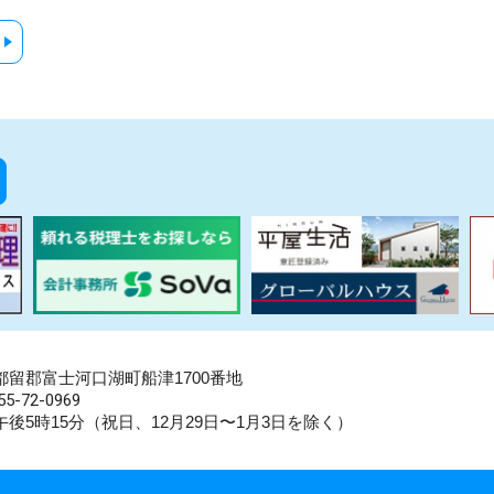
県南都留郡富士河口湖町船津1700番地
5-72-0969
後5時15分（祝日、12月29日〜1月3日を除く）