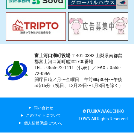
富士河口湖町役場
〒401-0392 山梨県南都留
郡富士河口湖町船津1700番地
TEL：0555-72-1111
（代表）／
FAX：0555-
72-0969
開庁日時／月〜金曜日 午前8時30分〜午後
5時15分（祝日、12月29日〜1月3日を除く）
問い合わせ
© FUJIKAWAGUCHIKO
このサイトについて
TOWN All Rights Reserved.
個人情報保護について