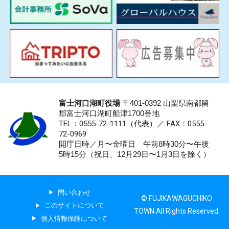
富士河口湖町役場
〒401-0392 山梨県南都留
郡富士河口湖町船津1700番地
TEL：0555-72-1111
（代表）／
FAX：0555-
72-0969
開庁日時／月〜金曜日 午前8時30分〜午後
5時15分（祝日、12月29日〜1月3日を除く）
問い合わせ
© FUJIKAWAGUCHIKO
このサイトについて
TOWN All Rights Reserved.
個人情報保護について