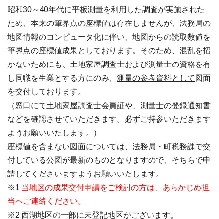
昭和30～40年代に平板測量を利用した調査が実施された
ため、本来の筆界点の座標値は存在しませんが、法務局の
地図情報のコンピュータ化に伴い、地図からの読取数値を
筆界点の座標値成果としております。そのため、混乱を招
かないためにも、土地家屋調査士および測量士の資格を有
し同職を生業とする方にのみ、
測量の参考資料として
図面
を交付しております。
（窓口にて土地家屋調査士会員証や、測量士の登録通知書
などを確認させていただきます。必ずご持参いただきます
ようお願いいたします。）
座標値を含まない図面については、法務局・町税務課で交
付している公図が最新のものとなりますので、そちらで申
請してくださいますようお願いいたします。
※1
当地区の成果交付申請をご検討の方は、あらかじめ担
当へご連絡ください。
※2 西湖地区の一部に未登記地区がございます。