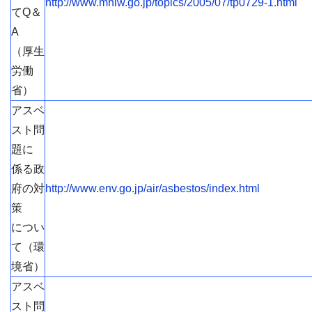
http://www.mhlw.go.jp/topics/2005/07/tp0729-1.html
てQ＆
A
（厚生
労働
省）
アスベ
スト問
題に
係る政
府の対
http://www.env.go.jp/air/asbestos/index.html
策
につい
て（環
境省）
アスベ
スト問