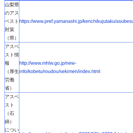
山梨県
のアス
ベスト
https://www.pref.yamanashi.jp/kenchikujutaku/asubesu
対策
（県）
アスベ
スト情
報
http://www.mhlw.go.jp/new-
（厚生
info/kobetu/roudou/sekimen/index.html
労働
省）
アスベ
スト
（石
綿）
につい