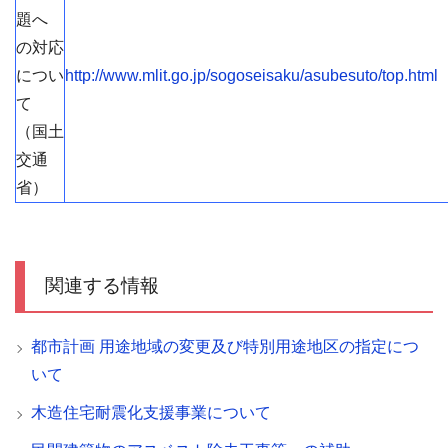
題へ
の対応
につい
http://www.mlit.go.jp/sogoseisaku/asubesuto/top.html
て
（国土
交通
省）
関連する情報
都市計画 用途地域の変更及び特別用途地区の指定につ
いて
木造住宅耐震化支援事業について