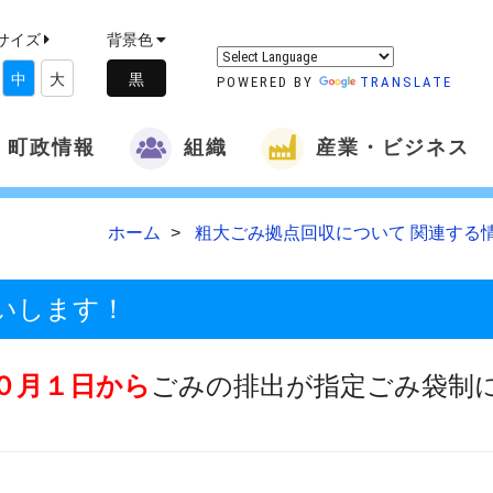
サイズ
背景色
中
大
POWERED BY
TRANSLATE
町政情報
組織
産業・ビジネス
ホーム
粗大ごみ拠点回収について 関連する
いします！
０月１日から
ごみの排出が指定ごみ袋制