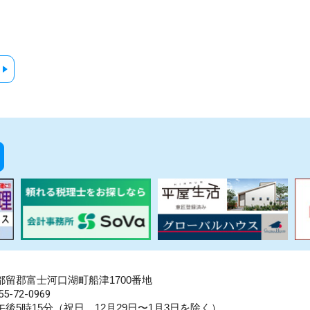
県南都留郡富士河口湖町船津1700番地
5-72-0969
後5時15分（祝日、12月29日〜1月3日を除く）