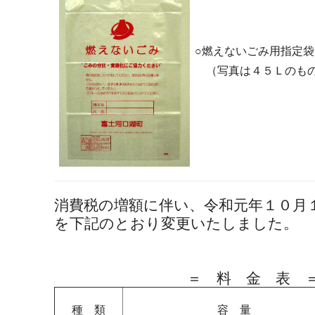
○燃えないごみ用指定袋
（写真は４５Ｌのも
消費税の増額に伴い、令和元年１０月
を下記のとおり変更いたしました。
＝ 料 金 表 
種 類
容 量