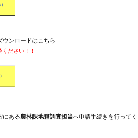
B）
ダウンロードはこちら
談ください！！
B）
階にある
農林課地籍調査担当
へ申請手続きを行ってく