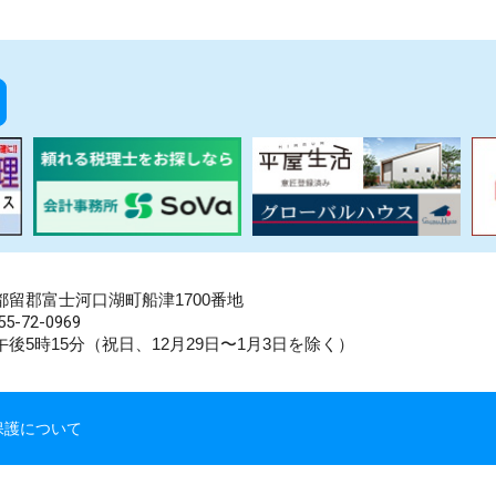
県南都留郡富士河口湖町船津1700番地
5-72-0969
後5時15分（祝日、12月29日〜1月3日を除く）
保護について