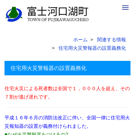
Togg
navig
ホーム
関連する情報
住宅用火災警報器の設置義務化
住宅用火災警報器の設置義務化
住宅火災による死者数は全国で１，０００人を超え、その
７割が逃げ遅れです。
平成１６年６月の消防法改正に伴い、全国一律に住宅用火
災報知器の設置が義務付けられました。
■なぜ火災警報器をつけるの?