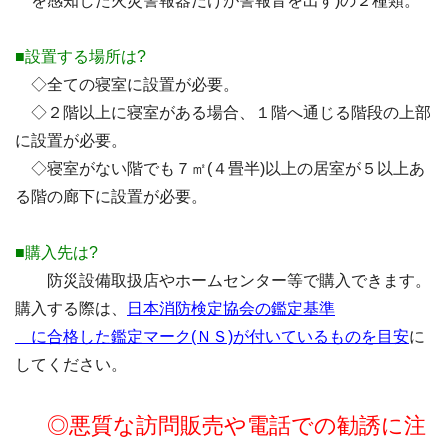
を感知した火災警報器だけが警報音を出す)の２種類。
■設置する場所は?
◇全ての寝室に設置が必要。
◇２階以上に寝室がある場合、１階へ通じる階段の上部
に設置が必要。
◇寝室がない階でも７㎡(４畳半)以上の居室が５以上あ
る階の廊下に設置が必要。
■購入先は?
防災設備取扱店やホームセンター等で購入できます。
購入する際は、
日本消防検定協会の鑑定基準
に合格した鑑定マーク(ＮＳ)が付いているものを目安
に
してください。
◎悪質な訪問販売や電話での勧誘に注