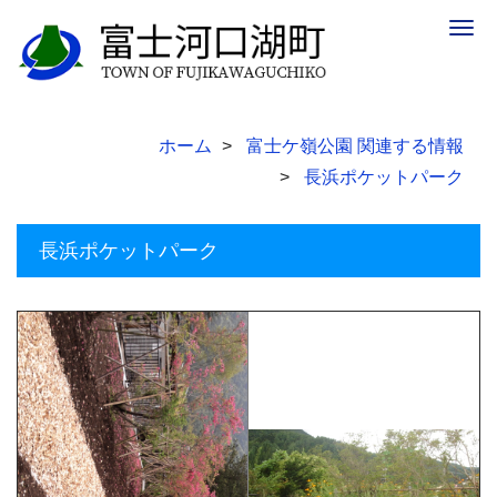
Togg
navig
ホーム
富士ケ嶺公園 関連する情報
長浜ポケットパーク
長浜ポケットパーク