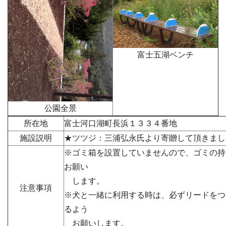
富士五湖ベンチ
公園全景
所在地
富士河口湖町長浜１３３４番地
施設説明
★ツツジ：三浦弘永氏より寄贈して頂きまし
※ゴミ箱を設置していませんので、ゴミの持
お願い
します。
注意事項
※犬と一緒に利用する時は、必ずリードをつ
るよう
お願いします。