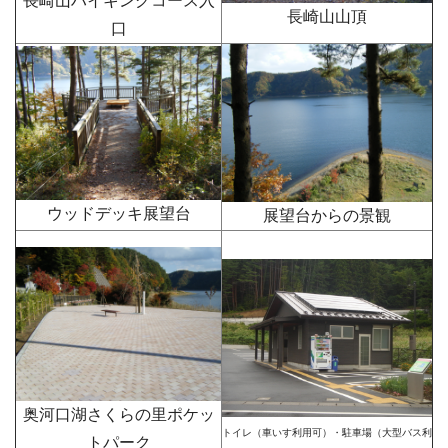
長崎山ハイキングコース入
長崎山山頂
口
ウッドデッキ展望台
展望台からの景観
奥河口湖さくらの里ポケッ
トイレ（車いす利用可）・駐車場（大型バス利
トパーク