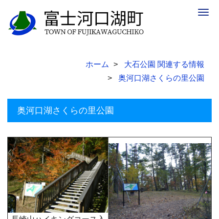
Togg
navig
ホーム
大石公園 関連する情報
奥河口湖さくらの里公園
奥河口湖さくらの里公園