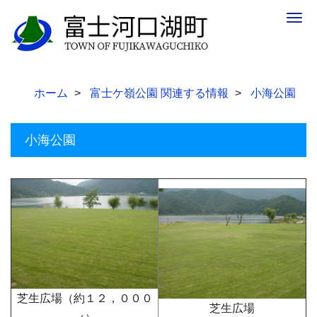
Togg
navig
ホーム
富士ケ嶺公園 関連する情報
小海公園
小海公園
芝生広場（約１２，０００
芝生広場