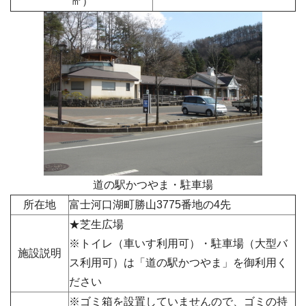
㎡）
道の駅かつやま・駐車場
所在地
富士河口湖町勝山
3775番地の4先
★芝生広場
※トイレ（車いす利用可）・駐車場（大型バ
施設説明
ス利用可）は「道の駅かつやま」を御利用く
ださい
※ゴミ箱を設置していませんので、ゴミの持