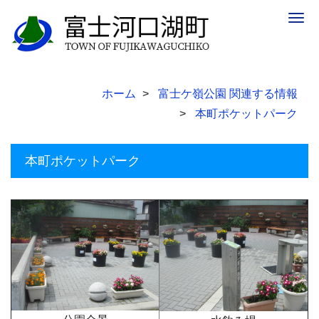
Togg
navig
ホーム
富士ケ嶺公園 関連する情報
本町ポケットパーク
本町ポケットパーク