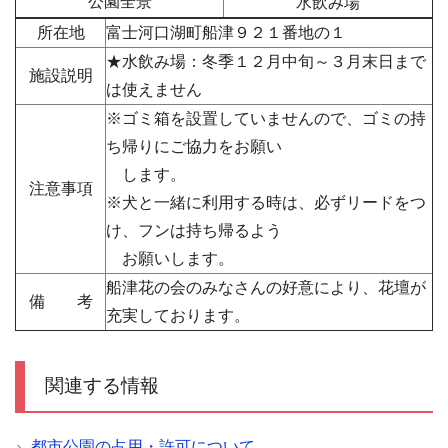
公園全景
水飲み場
所在地
富士河口湖町船津９２１番地の１
★水飲み場：冬季１２月中旬～３月末日まで
施設説明
は使えません
※ゴミ箱を設置していませんので、ゴミの持
ち帰りにご協力をお願い
します。
注意事項
※犬と一緒に利用する時は、必ずリードをつ
け、フンは持ち帰るよう
お願いします。
船津花の会のみなさんの好意により、花壇が
備 考
充実しております。
関連する情報
都市公園の占用・許可について