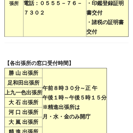
電話：０５５５－７６－
・印鑑登録証明
張所
７３０２
書交付
・諸税の証明書
交付
【各出張所の窓口受付時間】
勝 山 出張所
足和田出張所
午前８時３０分～正 午
上九一色出張所
午後１時～午後５時１５分
大 石 出張所
※精進出張所は
河 口 出張所
月・水・金のみ開庁
大 嵐 出張所
精 進 出張所