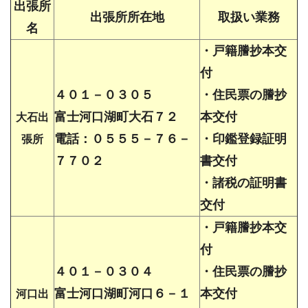
出張所
出張所所在地
取扱い業務
名
・戸籍謄抄本交
付
４０１－０３０５
・住民票の謄抄
富士河口湖町大石７２
本交付
大石出
電話：０５５５－７６－
・印鑑登録証明
張所
７７０２
書交付
・諸税の証明書
交付
・戸籍謄抄本交
付
４０１－０３０４
・住民票の謄抄
富士河口湖町河口６－１
本交付
河口出