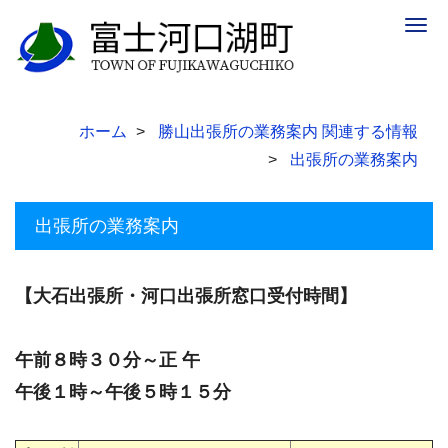
Togg
navig
ホーム
勝山出張所の業務案内 関連する情報
出張所の業務案内
出張所の業務案内
【大石出張所・河口出張所窓口受付時間】
午前８時３０分～正 午
午後１時～午後５時１５分