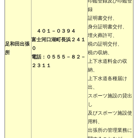
印鑑登録及び印鑑登
録
証明書交付、
身分証明書交付、
４０１－０３９４
埋火葬許可、
富士河口湖町長浜２４１
足和田出張
税の証明交付、
０
所
税の収納、
電話：０５５５－８２－
上下水道料金の収
２３１１
納、
上下水道各種届け
出、
スポーツ施設の貸出
し
及びスポーツ施設使
用料、
出張所の管理業務に