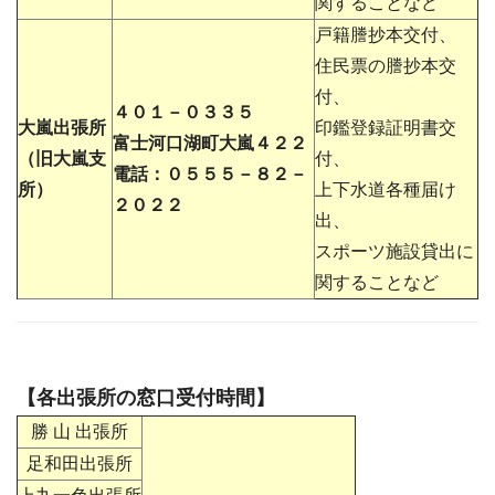
関することなど
戸籍謄抄本交付、
住民票の謄抄本交
付、
４０１－０３３５
大嵐出張所
印鑑登録証明書交
富士河口湖町大嵐４２２
（旧大嵐支
付、
電話：０５５５－８２－
所）
上下水道各種届け
２０２２
出、
スポーツ施設貸出に
関することなど
【各出張所の窓口受付時間】
勝 山 出張所
足和田出張所