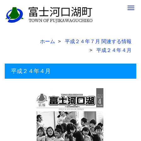
Togg
navig
ホーム
平成２４年７月 関連する情報
平成２４年４月
平成２４年４月