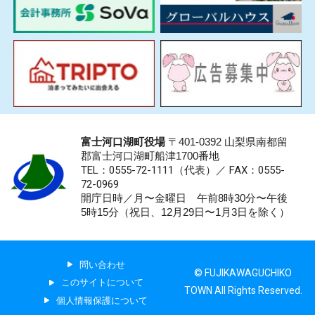
富士河口湖町役場
〒401-0392 山梨県南都留
郡富士河口湖町船津1700番地
TEL：0555-72-1111
（代表）／
FAX：0555-
72-0969
開庁日時／月〜金曜日 午前8時30分〜午後
5時15分（祝日、12月29日〜1月3日を除く）
問い合わせ
© FUJIKAWAGUCHIKO
このサイトについて
TOWN All Rights Reserved.
個人情報保護について