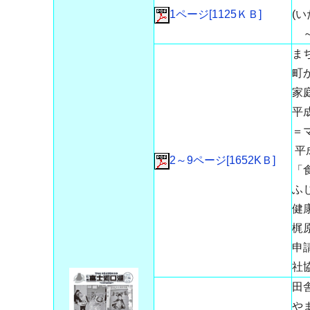
1ページ[1125ＫＢ]
(
～
ま
町
家庭
平
＝
平
2～9ページ[1652KＢ]
「
ふ
健
梶
申
社
田
や