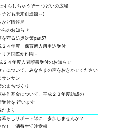
いたずらしちゃうぞー つどいの広場
子ども未来創造館～)
ちかど情報局
からのお知らせ
を守る防災対策part57
成２４年度 保育所入所申込受付
マリア国際幼稚園＝
成２４年度入園願書受付のお知らせ
食」について、みなさまの声をおきかせください
じサンサン
康のまちづくり
原林作基金について、平成２３年度助成の
請受付を 行います
協だより
舎暮らしサポート隊に、参加しませんか？
まなし 消費生活注意報