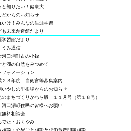
っと知りたい！健康大
などからのお知らせ
れいけ！みんなの生涯学習
ども未来創造館だより
涯学習館だより
ずうみ通信
士河口湖町古の小径
士と湖の自然をみつめて
ンフォメーション
成２３年度 自衛官等募集案内
湖いやしの里根場からのお知らせ
光のまちづくりかわら版 １１月号（第１８号）
士河口湖町住民の皆様へお願い
種無料相談会
めでた・おくやみ
政相談・心配ごと相談及び消費者問題相談