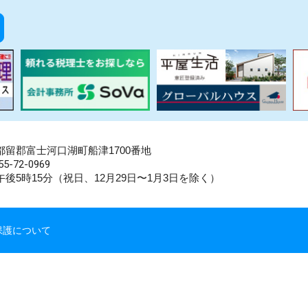
県南都留郡富士河口湖町船津1700番地
5-72-0969
後5時15分（祝日、12月29日〜1月3日を除く）
保護について