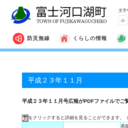
文字
小
くらしの情報
防災無線
平成２３年１１月
平成２３年１１月号広報がPDFファイルでご
をクリックすると詳細を見ることができます。
表