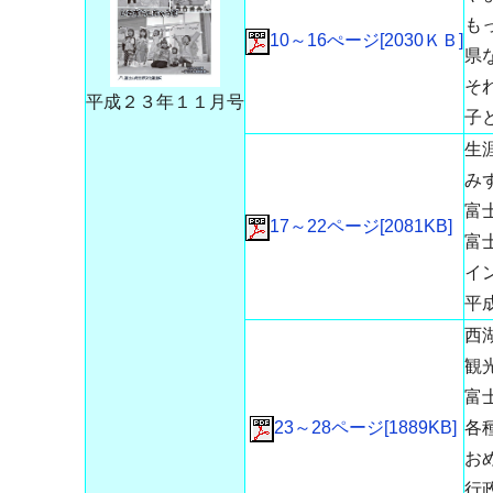
も
10～16ぺージ[2030ＫＢ]
県
そ
平成２３年１１月号
子
生
み
富
17～22ページ[2081KB]
富
イ
平
西
観
富
23～28ページ[1889KB]
各
お
行