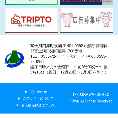
富士河口湖町役場
〒401-0392 山梨県南都留
郡富士河口湖町船津1700番地
TEL：0555-72-1111
（代表）／
FAX：0555-
72-0969
開庁日時／月〜金曜日 午前8時30分〜午後
5時15分（祝日、12月29日〜1月3日を除く）
問い合わせ
© FUJIKAWAGUCHIKO
このサイトについて
TOWN All Rights Reserved.
個人情報保護について