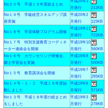
平成20年3
No２０号 平成１９年度総まとめ
月発行
212KB
No１９号 学級経営スキルアップ講
平成20年2
座実施
月発行
115KB
平成19年11
No１８号 学習体験プログラム開催
月発行
722KB
No１７号 特別支援教育コーディネ
平成19年10
ーター連絡会を開催
月発行
560KB
No１６号 カウンセリング研修会、
平成19年8
郷土学習会を実施
月発行
500KB
平成19年7
No１５号 教育講演会を開催
月発行
295KB
No１４号－１・２ 平成１９年度始
平成19年6
動しました
月発行
571KB
No１３号 平成１８年度の総まとめ
平成19年3
をしました
月発行
278KB