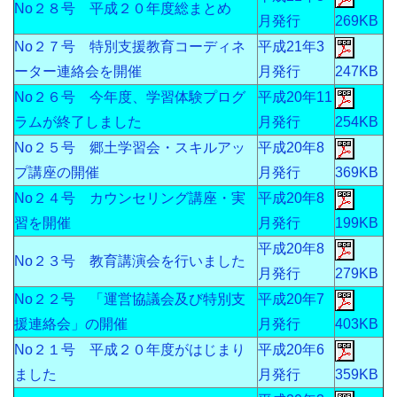
No２８号 平成２０年度総まとめ
月発行
269KB
No２７号 特別支援教育コーディネ
平成21年3
ーター連絡会を開催
月発行
247KB
No２６号 今年度、学習体験プログ
平成20年11
ラムが終了しました
月発行
254KB
No２５号 郷土学習会・スキルアッ
平成20年8
プ講座の開催
月発行
369KB
No２４号 カウンセリング講座・実
平成20年8
習を開催
月発行
199KB
平成20年8
No２３号 教育講演会を行いました
月発行
279KB
No２２号 「運営協議会及び特別支
平成20年7
援連絡会」の開催
月発行
403KB
No２１号 平成２０年度がはじまり
平成20年6
ました
月発行
359KB