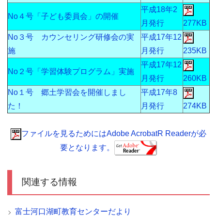
平成18年2
No４号「子ども委員会」の開催
月発行
277KB
No３号 カウンセリング研修会の実
平成17年12
施
月発行
235KB
平成17年12
No２号「学習体験プログラム」実施
月発行
260KB
No１号 郷土学習会を開催しまし
平成17年8
た！
月発行
274KB
ファイルを見るためにはAdobe AcrobatR Readerが必
要となります。
関連する情報
富士河口湖町教育センターだより