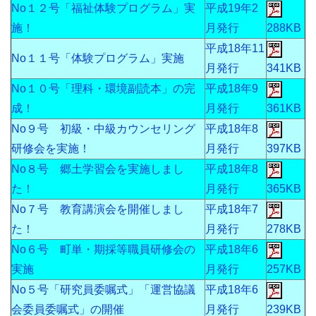
No１２号「福祉体験プログラム」実
平成19年2
施！
月発行
288KB
平成18年11
No１１号「体験プログラム」実施
月発行
341KB
No１０号「理科・環境副読本」の完
平成18年9
成！
月発行
361KB
No９号 初級・中級カウンセリング
平成18年8
研修会を実施！
月発行
397KB
No８号 郷土学習会を実施しまし
平成18年8
た！
月発行
365KB
No７号 教育講演会を開催しまし
平成18年7
た！
月発行
278KB
No６号 町単・期採等職員研修会の
平成18年6
実施
月発行
257KB
No５号「研究員委嘱式」「運営協議
平成18年6
会委員委嘱式」の開催
月発行
239KB