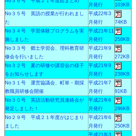
No３６号 平成２１年度総まとめ
月発行
103KB
No３５号 英語の授業が行われまし
平成22年3
た
月発行
74KB
No３４号 学習体験プログラムを実
平成21年11
施しました
月発行
258KB
No３３号 郷土学習会、理科教育研
平成21年9
修会を行いました
月発行
272KB
No３２号 夏の研修や講習会の様子
平成21年9
をお知らせします
月発行
238KB
No３１号 運営協議会、町単・期採
平成21年7
教職員研修会開催
月発行
91KB
No３０号 英語活動研究員連絡会が
平成21年6
発足しました！
月発行
296KB
No２９号 平成２１年度がはじまり
平成21年6
ました
月発行
250KB
平成21年3