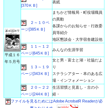
表紙
[370ＫＢ]
まちかど情報局・町役場職員
の異動
２～１０ペ
各課からのお知らせ・行政委
ージ[385ＫＢ]
員等紹介
地区懇談会・大学宿舎建設他
１１～１２
みんなの生涯学習
ページ[645ＫＢ]
平成１６
女と男・富士と湖・社協だよ
年５月号
１３～１９
り
ページ[343ＫＢ]
ステラシアター・本のある広
場・インフォメーション
２０～２２
生活習慣と見直し・古の小
ページ[244ＫＢ]
経・
ファイルを見るためにはAdobe AcrobatR Readerが必