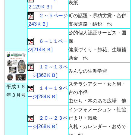
表紙
[2,129ＫＢ]
２～５ページ
町の話題・県功労賞・合併
[243ＫＢ]
支援道路・納税 他
公的個人認証サービス・国
６～１１ペー
保
ジ[214ＫＢ]
健康づくり・飾花、生垣補
助金 他
１２～１３ペ
みんなの生涯学習
ージ[362ＫＢ]
ステラシアター・女と男・
平成１６
１４～１９ペ
古の小径
年３月号
ージ[284ＫＢ]
虫たち・本のある広場 他
インフォメーション・社協
２０～２３ペ
だより・気象
ージ[268ＫＢ]
入札・カレンダー・おめで
た 他