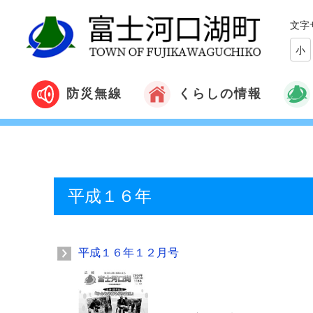
文字
小
くらしの情報
防災無線
平成１６年
平成１６年１２月号