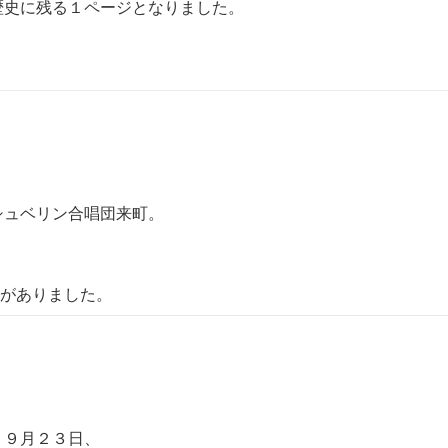
歴史に残る１ページとなりました。
シュベリン合唱団来町。
りました。
・９月２３日、