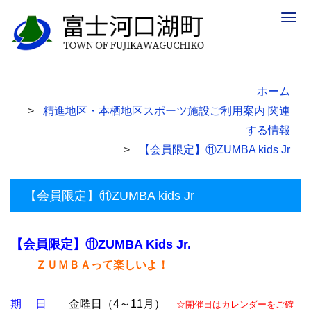
Togg
navig
ホーム
精進地区・本栖地区スポーツ施設ご利用案内 関連
する情報
【会員限定】⑪ZUMBA kids Jr
【会員限定】⑪ZUMBA kids Jr
【会員限定】⑪ZUMBA Kids Jr.
ＺＵＭＢＡって
楽しいよ！
期 日
金曜日（4～
11月
）
☆開催日はカレンダーをご確