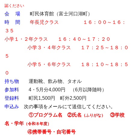
認ください
会 場
町民体育館（富士河口湖町）
時 間
年長児クラス １６：００～１６：
３５
小学１・２年クラス １６：４０～１７：２０
小学３・４年クラス １７：２５～１８：０
５
小学５・６年クラス １８：１０～１８：５
０
持ち物
運動靴、飲み物、タオル
参加料
4・5月分4,000円 （6月以降随時）
登録料
町民1,500円 町外2,500円
申込み
次の事項をメールにて送信してください。
①プログラム名 ②氏名
③学校
（ふりがな）
名・学年
（令和８年度）
④携帯番号・自宅番号