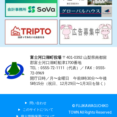
富士河口湖町役場
〒401-0392 山梨県南都留
郡富士河口湖町船津1700番地
TEL：0555-72-1111
（代表）／
FAX：0555-
72-0969
開庁日時／月〜金曜日 午前8時30分〜午後
5時15分（祝日、12月29日〜1月3日を除く）
問い合わせ
© FUJIKAWAGUCHIKO
このサイトについて
TOWN All Rights Reserved.
個人情報保護について