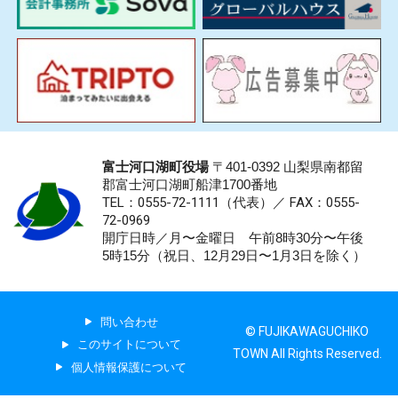
富士河口湖町役場
〒401-0392 山梨県南都留
郡富士河口湖町船津1700番地
TEL：0555-72-1111
（代表）／
FAX：0555-
72-0969
開庁日時／月〜金曜日 午前8時30分〜午後
5時15分（祝日、12月29日〜1月3日を除く）
問い合わせ
© FUJIKAWAGUCHIKO
このサイトについて
TOWN All Rights Reserved.
個人情報保護について