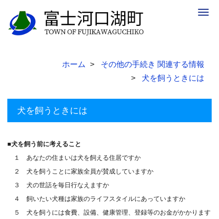
Togg
navig
ホーム
その他の手続き 関連する情報
犬を飼うときには
犬を飼うときには
■犬を飼う前に考えること
１ あなたの住まいは犬を飼える住居ですか
２ 犬を飼うことに家族全員が賛成していますか
３ 犬の世話を毎日行なえますか
４ 飼いたい犬種は家族のライフスタイルにあっていますか
５ 犬を飼うには食費、設備、健康管理、登録等のお金がかかります