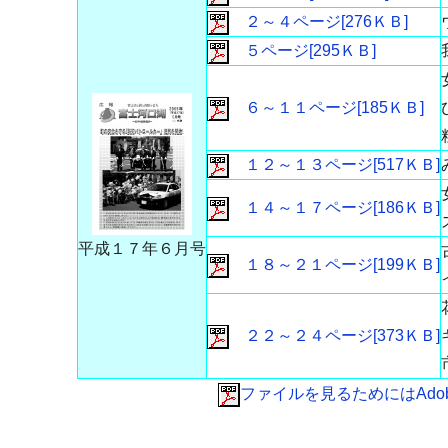
２～４ページ[276ＫＢ]
５ページ[295ＫＢ]
６～１１ページ[185ＫＢ]
１２～１３ページ[517ＫＢ]
１４～１７ページ[186ＫＢ]
平成１７年６月号
１８～２１ページ[199ＫＢ]
２２～２４ページ[373ＫＢ]
ファイルを見るためにはAdobe 