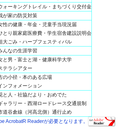
ウォーキングトレイル・まちづくり交付金
我が家の防災対策
女性の健康・年金・児童手当現況届
ひとり親家庭医療費・学生宿舎建設説明会
粗大ごみ・ハーブフェスティバル
みんなの生涯学習
女と男・富士と湖・健康科学大学
ステラシアター
古の小径・本のある広場
インフォメーション
花と人・社協だより・おめでた
ギャラリー・西湖ロードレース交通規制
市道谷倉線（河高北側）通行止め
AcrobatR Readerが必要となります。