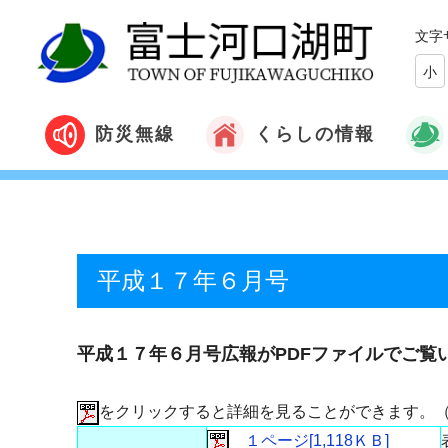
文字
小
くらしの情報
防災無線
平成１７年６月号
平成１７年６月号広報がPDFファイルでご覧
をクリックすると詳細を見ることができます。
１ページ[1,118ＫＢ]