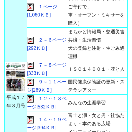
１ページ
ご寄付で、
[1,060ＫＢ]
車・オーブン・ミキサーを
購入）
まちかど情報局・交通災害
２～６ページ
共済・生活習慣
[292ＫＢ]
犬の登録と注射・生ごみ処
理機
７～８ページ
ＩＳＯ１４００１・花と人
[333ＫＢ]
９～１１ペー
国民健康保険証の更新・ス
ジ[269ＫＢ]
テラシアター
平成１７
１２～１３ペ
みんなの生涯学習
年３月号
ージ[532ＫＢ]
富士と湖・女と男・社協だ
１４～１９ペ
より・本のある広場
ージ[394ＫＢ]
インフォメーション