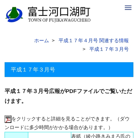
Togg
navig
ホーム
平成１７年４月号 関連する情報
平成１７年３月号
平成１７年３月号
平成１７年３月号広報がPDFファイルでご覧いただ
けます。
をクリックすると詳細を見ることができます。（ダウ
ンロードに多少時間がかかる場合があります。）
表紙（綾小路きみまろ氏の