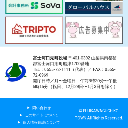
富士河口湖町役場
〒401-0392 山梨県南都留
郡富士河口湖町船津1700番地
TEL：0555-72-1111
（代表）／
FAX：0555-
72-0969
開庁日時／月〜金曜日 午前8時30分〜午後
5時15分（祝日、12月29日〜1月3日を除く）
問い合わせ
© FUJIKAWAGUCHIKO
このサイトについて
TOWN All Rights Reserved.
個人情報保護について