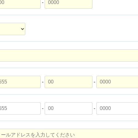
-
-
-
-
-