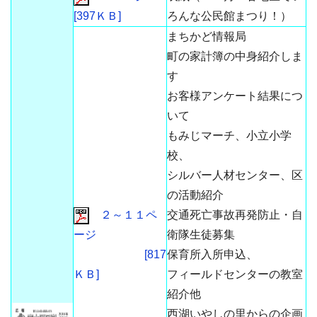
[397ＫＢ]
ろんな公民館まつり！）
まちかど情報局
町の家計簿の中身紹介しま
す
お客様アンケート結果につ
いて
もみじマーチ、小立小学
校、
シルバー人材センター、区
の活動紹介
２～１１ペ
交通死亡事故再発防止・自
ージ
衛隊生徒募集
[817
保育所入所申込、
ＫＢ]
フィールドセンターの教室
紹介他
西湖いやしの里からの企画