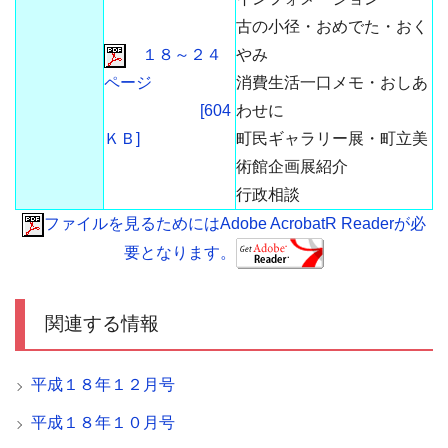
古の小径・おめでた・おく
１８～２４
やみ
ページ
消費生活一口メモ・おしあ
[604
わせに
ＫＢ]
町民ギャラリー展・町立美
術館企画展紹介
行政相談
ファイルを見るためにはAdobe AcrobatR Readerが必
要となります。
関連する情報
平成１８年１２月号
平成１８年１０月号