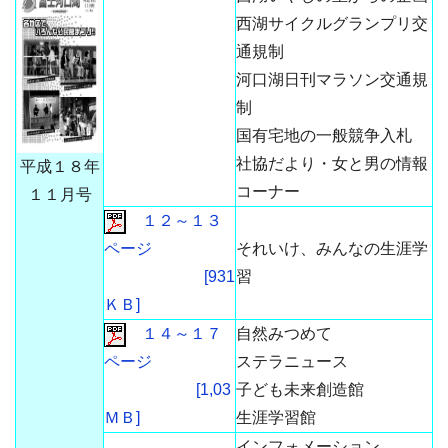
西湖サイクルグランプリ交
通規制
河口湖日刊マラソン交通規
制
国有宅地の一般競争入札
社協だより・女と男の情報
平成１８年
コーナー
１１月号
１２～１３
ページ
それいけ、みんなの生涯学
[931
習
ＫＢ]
１４～１７
自然みつめて
ページ
ステラニュース
[1,03
子ども未来創造館
ＭＢ]
生涯学習館
インフォメーション