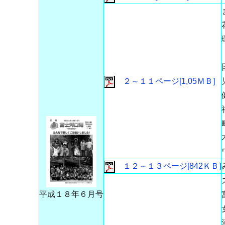
２～１１ページ[1,05ＭＢ]
１２～１３ページ[842ＫＢ]
平成１８年６月号