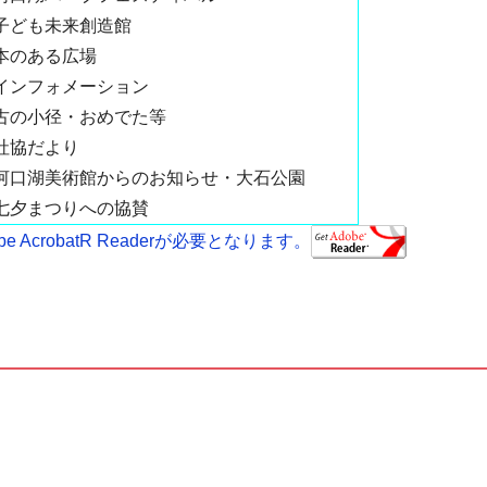
子ども未来創造館
本のある広場
インフォメーション
古の小径・おめでた等
社協だより
河口湖美術館からのお知らせ・大石公園
七夕まつりへの協賛
AcrobatR Readerが必要となります。