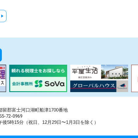
県南都留郡富士河口湖町船津1700番地
5-72-0969
後5時15分（祝日、12月29日〜1月3日を除く）