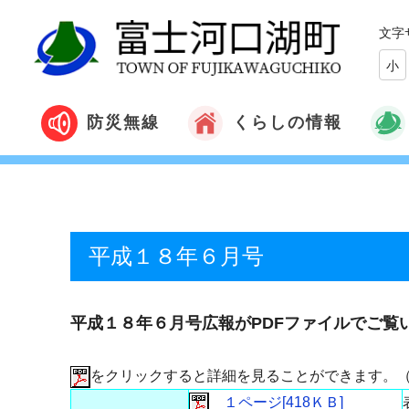
文字
小
くらしの情報
防災無線
平成１８年６月号
平成１８年６月号広報がPDFファイルでご覧
をクリックすると詳細を見ることができます。
１ページ[418ＫＢ]