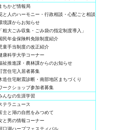
まちかど情報局
花と人のハーモニー・行政相談・心配ごと相談
環境課からお知らせ
「粗大ごみ収集・ごみ袋の指定制度導入」
国民年金保険料免除制度紹介
児童手当制度の改正紹介
健康科学大学コーナー
福祉推進課・農林課からのお知らせ
町営住宅入居者募集
木造住宅耐震診断・南部地区まちづくり
ワークショップ参加者募集
みんなの生涯学習
ステラニュース
富士と湖の自然をみつめて
女と男の情報コーナー
河口湖ハーブフェスティバル