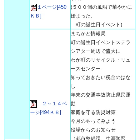
１ページ[450
(５００個の風船で華やかに
ＫＢ]
始まった、
町の誕生日イベント)
まちかど情報局
町の誕生日イベントステラ
シアター周辺で盛大に
わが町のリサイクル・リュ
ースセンター
知っておきたい税金のはな
し
年末の交通事故防止県民運
２～１４ペ
動
ージ[494ＫＢ]
家庭を守る防災対策
今月のやってみよう
役場からのお知らせ
（都市整備課、生涯学習