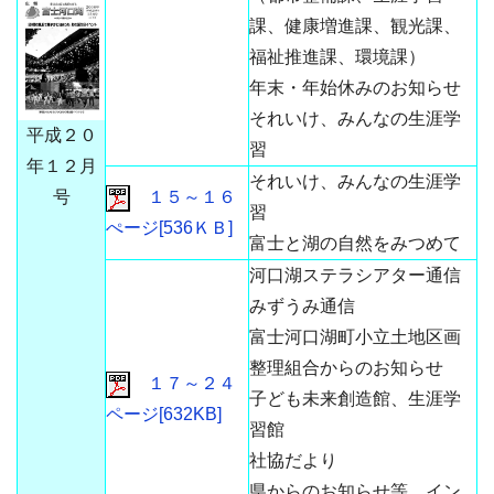
課、健康増進課、観光課、
福祉推進課、環境課）
年末・年始休みのお知らせ
それいけ、みんなの生涯学
平成２０
習
年１２月
それいけ、みんなの生涯学
号
１５～１６
習
ぺージ[536ＫＢ]
富士と湖の自然をみつめて
河口湖ステラシアター通信
みずうみ通信
富士河口湖町小立土地区画
整理組合からのお知らせ
１７～２４
子ども未来創造館、生涯学
ページ[632KB]
習館
社協だより
県からのお知らせ等、イン