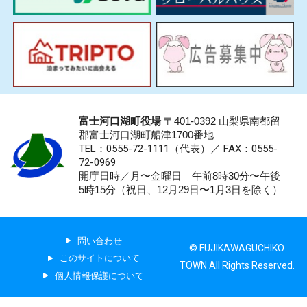
富士河口湖町役場
〒401-0392 山梨県南都留
郡富士河口湖町船津1700番地
TEL：0555-72-1111
（代表）／
FAX：0555-
72-0969
開庁日時／月〜金曜日 午前8時30分〜午後
5時15分（祝日、12月29日〜1月3日を除く）
問い合わせ
© FUJIKAWAGUCHIKO
このサイトについて
TOWN All Rights Reserved.
個人情報保護について