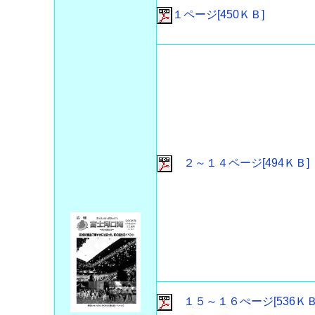
１ページ[450ＫＢ]
２～１４ページ[494ＫＢ]
１５～１６ぺージ[536ＫＢ