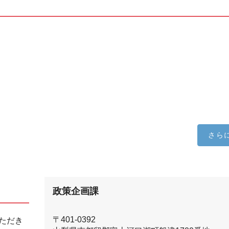
さら
政策企画課
〒401-0392
ただき