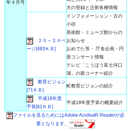
年４月号
犬の登録と注射各種情報
インフォメーション・古の
小径
美術館・ミューズ館からの
２０～２４ペ
お知らせ
ージ[483ＫＢ]
おめでた等・ 庁舎企画・円
形コンサート情報
テレビ「こうほう富士河口
湖」の新コーナー紹介
教育ビジョン
町教育ビジョンの紹介
[71ＫＢ]
平成18年度
平成18年度予算の概要紹介
予算[61ＫＢ]
ファイルを見るためにはAdobe AcrobatR Readerが必
要となります。