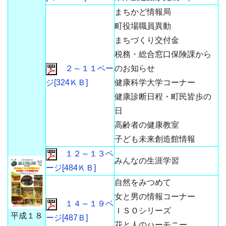
まちかど情報局
町役場職員異動
まちづくり交付金
税務・総合窓口保険課から
２～１１ペー
のお知らせ
ジ[324ＫＢ]
健康科学大学コーナー
健康診断日程・町民皆歩の
日
高齢者の健康教室
子ども未来創造館情報
１２～１３ペ
みんなの生涯学習
ージ[484ＫＢ]
自然をみつめて
女と男の情報コーナー
１４～１９ペ
ＩＳＯシリーズ
平成１８
ージ[487Ｂ]
花と人のハーモニー