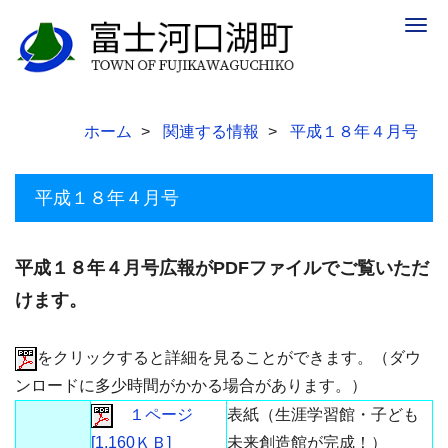
Togg
navig
ホーム
関連する情報
平成１８年４月号
平成１８年４月号
平成１８年４月号広報がPDFファイルでご覧いただ
けます。
をクリックすると詳細を見ることができます。（ダウ
ンロードに多少時間がかかる場合があります。）
１ページ
表紙（生涯学習館・子ども
[1,160ＫＢ]
未来創造館が完成！）