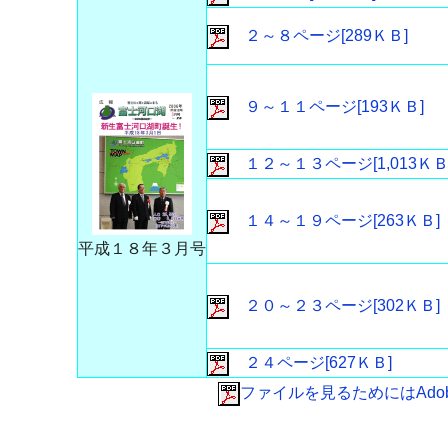
２～８ページ[289ＫＢ]
９～１１ページ[193ＫＢ]
１２～１３ページ[1,013ＫＢ
１４～１９ページ[263ＫＢ]
平成１８年３月号
２０～２３ページ[302ＫＢ]
２４ページ[627ＫＢ]
ファイルを見るためにはAdobe 