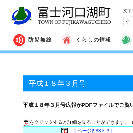
文字
小
くらしの情報
防災無線
平成１８年３月号
平成１８年３月号広報がPDFファイルでご覧
をクリックすると詳細を見ることができます。
１ページ[988ＫＢ]