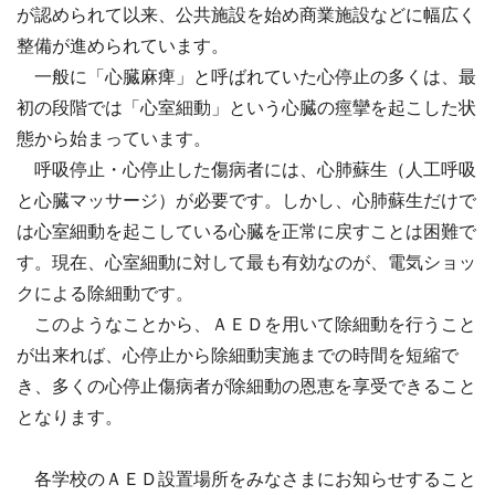
が認められて以来、公共施設を始め商業施設などに幅広く
整備が進められています。
一般に「心臓麻痺」と呼ばれていた心停止の多くは、最
初の段階では「心室細動」という心臓の痙攣を起こした状
態から始まっています。
呼吸停止・心停止した傷病者には、心肺蘇生（人工呼吸
と心臓マッサージ）が必要です。しかし、心肺蘇生だけで
は心室細動を起こしている心臓を正常に戻すことは困難で
す。現在、心室細動に対して最も有効なのが、電気ショッ
クによる除細動です。
このようなことから、ＡＥＤを用いて除細動を行うこと
が出来れば、心停止から除細動実施までの時間を短縮で
き、多くの心停止傷病者が除細動の恩恵を享受できること
となります。
各学校のＡＥＤ設置場所をみなさまにお知らせすること