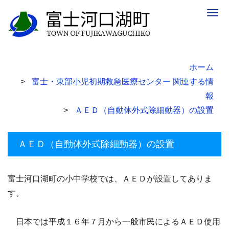
Togg
navig
ホーム
富士・東部小児初期救急医療センター 関連する情
報
ＡＥＤ（自動体外式除細動器）の設置
ＡＥＤ（自動体外式除細動器）の設置
富士河口湖町の小中学校では、ＡＥＤが設置してありま
す。
日本では平成１６年７月から一般市民によるＡＥＤ使用