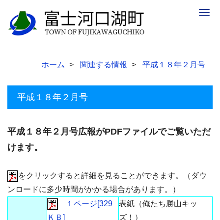
Togg
navig
ホーム
関連する情報
平成１８年２月号
平成１８年２月号
平成１８年２月号広報がPDFファイルでご覧いただ
けます。
をクリックすると詳細を見ることができます。（ダウ
ンロードに多少時間がかかる場合があります。）
１ページ[329
表紙（俺たち勝山キッ
ＫＢ]
ズ！）