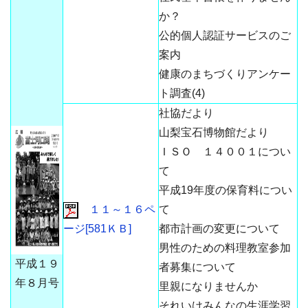
か？
公的個人認証サービスのご
案内
健康のまちづくりアンケー
ト調査(4)
社協だより
山梨宝石博物館だより
ＩＳＯ １４００１につい
て
平成19年度の保育料につい
１１～１６ペ
て
ージ[581ＫＢ]
都市計画の変更について
男性のための料理教室参加
平成１９
者募集について
年８月号
里親になりませんか
それいけみんなの生涯学習