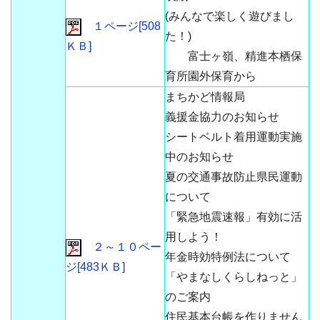
(みんなで楽しく遊びまし
１ページ[508
た！)
ＫＢ]
富士ヶ嶺、精進本栖保
育所園外保育から
まちかど情報局
義援金協力のお知らせ
シートベルト着用運動実施
中のお知らせ
夏の交通事故防止県民運動
について
「緊急地震速報」有効に活
用しよう！
２～１０ペー
年金時効特例法について
ジ[483ＫＢ]
「やまなしくらしねっと」
のご案内
住民基本台帳を作りません