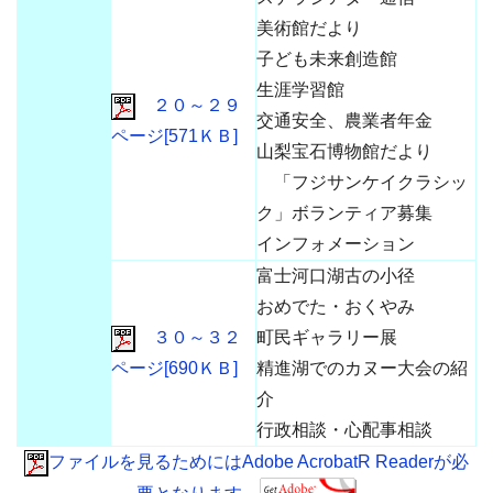
美術館だより
子ども未来創造館
生涯学習館
２０～２９
交通安全、農業者年金
ページ[571ＫＢ]
山梨宝石博物館だより
「フジサンケイクラシッ
ク」ボランティア募集
インフォメーション
富士河口湖古の小径
おめでた・おくやみ
３０～３２
町民ギャラリー展
ページ[690ＫＢ]
精進湖でのカヌー大会の紹
介
行政相談・心配事相談
ファイルを見るためにはAdobe AcrobatR Readerが必