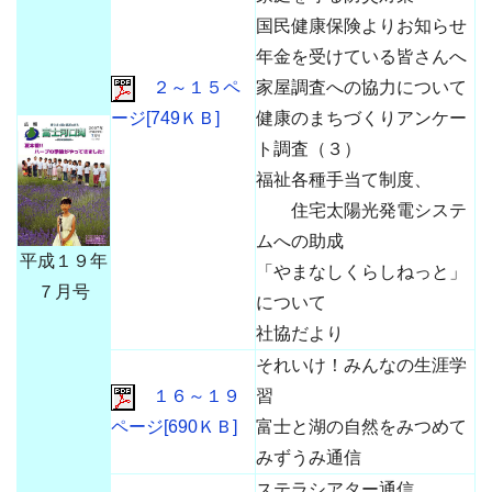
国民健康保険よりお知らせ
年金を受けている皆さんへ
２～１５ペ
家屋調査への協力について
ージ[749ＫＢ]
健康のまちづくりアンケー
ト調査（３）
福祉各種手当て制度、
住宅太陽光発電システ
ムへの助成
平成１９年
「やまなしくらしねっと」
７月号
について
社協だより
それいけ！みんなの生涯学
１６～１９
習
ページ[690ＫＢ]
富士と湖の自然をみつめて
みずうみ通信
ステラシアター通信