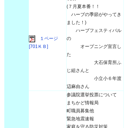
(７月夏本番！！
ハーブの季節がやってき
ました！)
ハーブフェスティバル
１ページ
の
[701ＫＢ]
オープニング宣言し
た
大石保育所ふ
じ組さんと
小立小６年渡
辺麻由さん
参議院選挙投票について
まちかど情報局
町職員募集他
緊急地震速報
家庭を守る防災対策