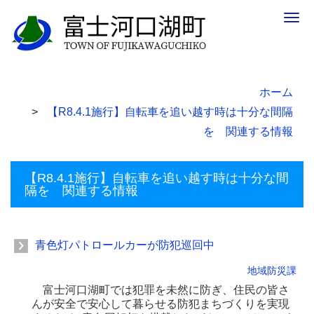
Togg
navig
ホーム
【R8.4.1施行】自転車を追い越す時は十分な間隔
を 関連する情報
【R8.4.1施行】自転車を追い越す時は十分な間
隔を 関連する情報
青色灯パトロールカーが防犯巡回中
地域防災課
富士河口湖町では犯罪を未然に防ぎ、住民の皆さ
んが安全で安心して暮らせる防犯まちづくりを実現