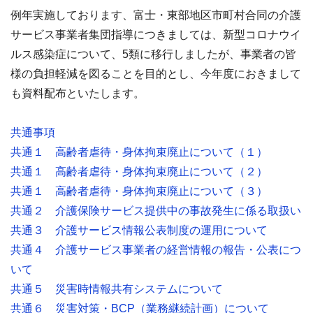
例年実施しております、富士・東部地区市町村合同の介護
サービス事業者集団指導につきましては、新型コロナウイ
ルス感染症について、5類に移行しましたが、事業者の皆
様の負担軽減を図ることを目的とし、今年度におきまして
も資料配布といたします。
共通事項
共通１ 高齢者虐待・身体拘束廃止について（１）
共通１ 高齢者虐待・身体拘束廃止について（２）
共通１ 高齢者虐待・身体拘束廃止について（３）
共通２ 介護保険サービス提供中の事故発生に係る取扱い
共通３
介護サービス情報公表制度の運用について
共通４
介護サービス事業者の経営情報の報告・公表につ
いて
共通５
災害時情報共有システムについて
共通６ 災害対策・BCP（業務継続計画）について