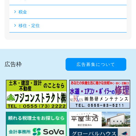
税金
移住・定住
広告枠
広告募集について