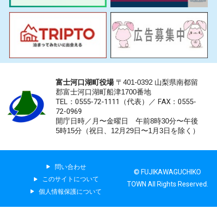
富士河口湖町役場
〒401-0392 山梨県南都留
郡富士河口湖町船津1700番地
TEL：0555-72-1111
（代表）／
FAX：0555-
72-0969
開庁日時／月〜金曜日 午前8時30分〜午後
5時15分（祝日、12月29日〜1月3日を除く）
問い合わせ
© FUJIKAWAGUCHIKO
このサイトについて
TOWN All Rights Reserved.
個人情報保護について