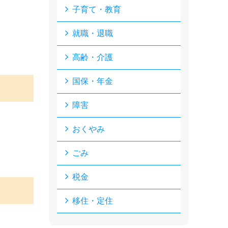
子育て・教育
就職・退職
高齢・介護
国保・年金
障害
おくやみ
ごみ
税金
移住・定住