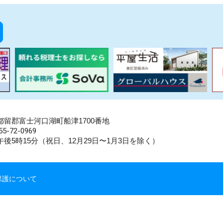
県南都留郡富士河口湖町船津1700番地
5-72-0969
後5時15分（祝日、12月29日〜1月3日を除く）
保護について