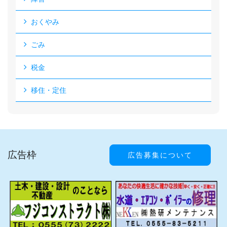
おくやみ
ごみ
税金
移住・定住
広告枠
広告募集について