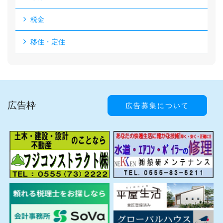
税金
移住・定住
広告枠
広告募集について