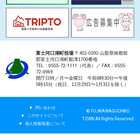
富士河口湖町役場
〒401-0392 山梨県南都留
郡富士河口湖町船津1700番地
TEL：0555-72-1111
（代表）／
FAX：0555-
72-0969
開庁日時／月〜金曜日 午前8時30分〜午後
5時15分（祝日、12月29日〜1月3日を除く）
問い合わせ
© FUJIKAWAGUCHIKO
このサイトについて
TOWN All Rights Reserved.
個人情報保護について