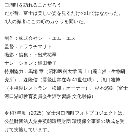
口湖町を訪れることだろう。
だが昔、富士は美しい姿を見るだけの山ではなかった。
4人の識者にこの町のカケラを聞いた。
制作：株式会社シー・エム・エス
監督：テラウチマサト
撮影・編集：下出愁祐翠
ナレーション：鍋田恭子
特別協力：馬場 章（昭和医科大学 富士山麓自然・生物研
究所）、森隆信（霊鷲山常在寺 41世住職）、滝口雅博
（本栖湖レストラン「松風」オーナー）、杉本悠樹（富士
河口湖町教育委員会生涯学習課 文化財係）
令和7年度（2025）富士河口湖町フォトプロジェクトは、
公益財団法人粟井英朗環境財団 環境保全事業の助成を受
けて実施しています。