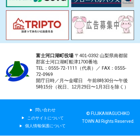
富士河口湖町役場
〒401-0392 山梨県南都留
郡富士河口湖町船津1700番地
TEL：0555-72-1111
（代表）／
FAX：0555-
72-0969
開庁日時／月〜金曜日 午前8時30分〜午後
5時15分（祝日、12月29日〜1月3日を除く）
問い合わせ
© FUJIKAWAGUCHIKO
このサイトについて
TOWN All Rights Reserved.
個人情報保護について