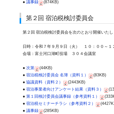
●
議事録
(874KB)
第２回 宿泊税検討委員会
第２回 宿泊税検討委員会を次のとおり開催いたし
日時：令和７年９月９日（火） １０：００～１
会場：富士河口湖町役場 ３０４会議室
●
次第
(44KB)
●
宿泊税検討委員会 名簿（資料１）
(83KB)
●
協議資料（資料２）
(2443KB)
●
宿泊事業者向けアンケート結果（資料３）
(1
●
第１回検討委員会議事録（参考資料１）
(333
●
宿泊税セミナーチラシ（参考資料２）
(4427K
●
議事録
(285KB)