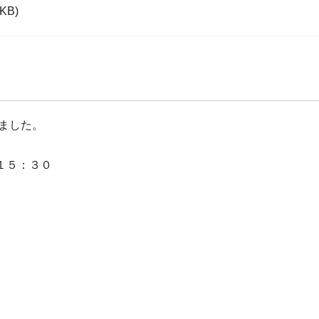
5KB)
ました。
１５：３０