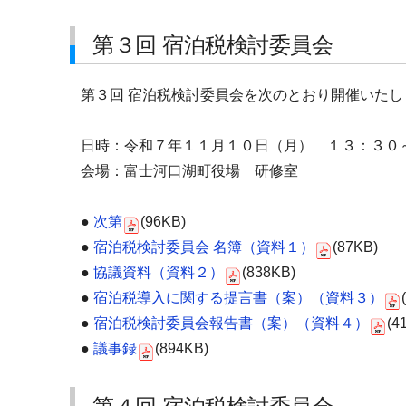
第３回 宿泊税検討委員会
第３回 宿泊税検討委員会を次のとおり開催いたし
日時：令和７年１１月１０日（月） １３：３０
会場：富士河口湖町役場 研修室
●
次第
(96KB)
●
宿泊税検討委員会 名簿（資料１）
(87KB)
●
協議資料（資料２）
(838KB)
●
宿泊税導入に関する提言書（案）（資料３）
●
宿泊税検討委員会報告書（案）（資料４）
(4
●
議事録
(894KB)