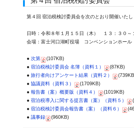
第４回 宿泊税検討委員会
第４回 宿泊税検討委員会を次のとおり開催いたし
日時：令和８年１月１５日（木） １３：３０～
会場：富士河口湖町役場 コンベンションホール
●
次第
(107KB)
●
宿泊税検討委員会 名簿（資料１）
(87KB)
●
旅行者向けアンケート結果（資料２）
(739KB
●
協議資料（資料３）
(1709KB)
●
報告書（案）概要版（資料４）
(1019KB)
●
宿泊税導入に関する提言書（案）（資料５）
●
宿泊税検討委員会報告書（案）（資料６）
(4
●
議事録
(960KB)