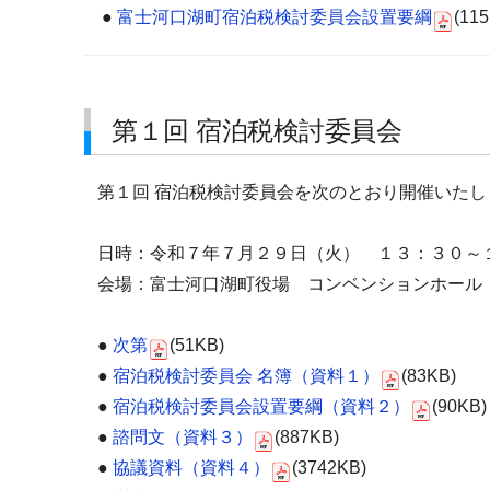
●
富士河口湖町宿泊税検討委員会設置要綱
(11
第１回 宿泊税検討委員会
第１回 宿泊税検討委員会を次のとおり開催いたし
日時：令和７年７月２９日（火） １３：３０～
会場：富士河口湖町役場 コンベンションホール
●
次第
(51KB)
●
宿泊税検討委員会 名簿（資料１）
(83KB)
●
宿泊税検討委員会設置要綱（資料２）
(90KB)
●
諮問文（資料３）
(887KB)
●
協議資料（資料４）
(3742KB)