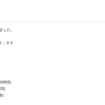
ました。
２：００
300KB)
KB)
B)