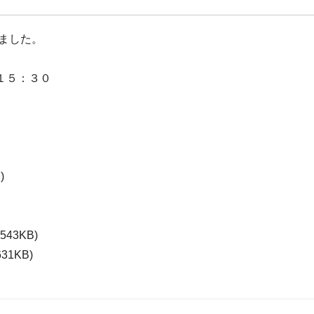
ました。
１５：３０
)
(543KB)
631KB)