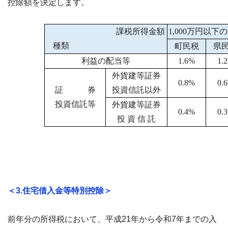
控除額を決定します。
課税所得金額
1,000万円以下
種類
町民税
県
利益の配当等
1.6%
1.
外貨建等証券
0.8%
0.
証 券
投資信託以外
投資信託等
外貨建等証券
0.4%
0.
投 資 信 託
＜3.住宅借入金等特別控除＞
前年分の所得税において、平成21年から令和7年までの入