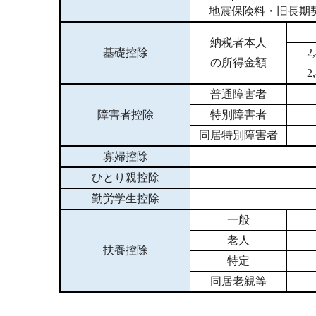
地震保険料・旧長期契
納税者本人
基礎控除
2
の所得金額
2
普通障害者
障害者控除
特別障害者
同居特別障害者
寡婦控除
ひとり親控除
勤労学生控除
一般
老人
扶養控除
特定
同居老親等