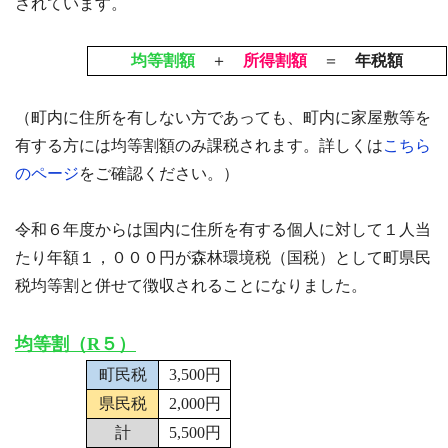
されています。
均等割額
＋
所得割額
＝
年税額
（町内に住所を有しない方であっても、町内に家屋敷等を
有する方には均等割額のみ課税されます。詳しくは
こちら
のページ
をご確認ください。）
令和６年度からは国内に住所を有する個人に対して１人当
たり年額１，０００円が森林環境税（国税）として町県民
税均等割と併せて徴収されることになりました。
均等割（R５）
町民税
3,500円
県民税
2,000円
計
5,500円