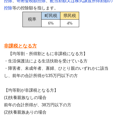
控除
、
寄附金税額控除
、
配当割額又は株式譲渡所得割額の
控除
等の控除額を指します。
町民税
県民税
税率
6%
4%
非課税となる方
【均等割・所得割ともに非課税になる方】
・生活保護法による生活扶助を受けている方
・障害者、未成年者、寡婦、ひとり親のいずれかに該当
し、前年の合計所得が135万円以下の方
【均等割が非課税となる方】
(1)扶養親族なしの場合
前年の合計所得が、38万円以下の方
(2)扶養親族ありの場合