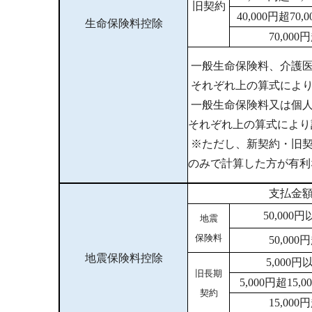
旧契約
40,000円超70
生命保険料控除
70,00
一般生命保険料、介護医
それぞれ上の算式により計
一般生命保険料又は個人
それぞれ上の算式により計
※ただし、新契約・旧契
のみで計算した方が有利な
支払金
50,000
地震
保険料
50,00
地震保険料控除
5,000
旧長期
5,000円超15
契約
15,00