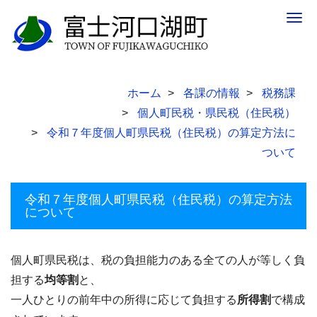
Togg
navig
ホーム
各課の情報
税務課
個人町民税・県民税（住民税）
令和７年度個人町県民税（住民税）の算定方法に
ついて
令和７年度個人町県民税（住民税）の算定方法
について
個人町県民税は、税の負担能力のある全ての人が等しく負
担する
均等割
と、
一人ひとりの前年中の所得に応じて負担する
所得割
で構成