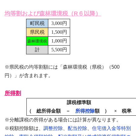
均等割および森林環境税（R６以降）
町民税
3,000円
県民税
1,500円
1,000円
森林環境税
計
5,500円
※県民税の均等割額には「森林環境税（県税）（500
円）」が含まれます。
所得割
課税標準額
（ 総所得金額 －
所得控除
額 ） × 税率
※分離課税の所得がある場合には計算が異なります。
※税額控除額は、
調整控除
、
配当控除
、
住宅借入金等特別