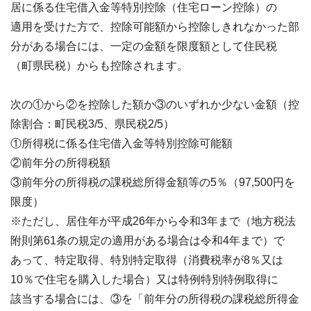
居に係る住宅借入金等特別控除（住宅ローン控除）の
適用を受けた方で、控除可能額から控除しきれなかった部
分がある場合には、一定の金額を限度額として住民税
（町県民税）からも控除されます。
次の①から②を控除した額か③のいずれか少ない金額（控
除割合：町民税3/5、県民税2/5）
①所得税に係る住宅借入金等特別控除可能額
②前年分の所得税額
③前年分の所得税の課税総所得金額等の5％（97,500円を
限度）
※ただし、居住年が平成26年から令和3年まで（地方税法
附則第61条の規定の適用がある場合は令和4年まで）で
あって、特定取得、特別特定取得（消費税率が8％又は
10％で住宅を購入した場合）又は特例特別特例取得に
該当する場合には、③を「前年分の所得税の課税総所得金