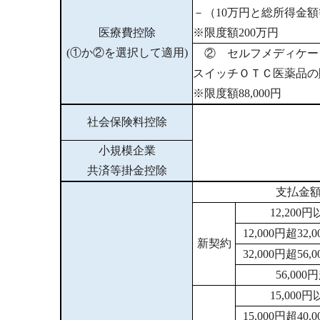
－（10万円と総所得金
医療費控除
※限度額200万円
(①か②を選択して適用)
② セルフメディケー
スイッチＯＴＣ医薬品の購
※限度額88,000円
社会保険料控除
小規模企業
共済等掛金控除
支払金
12,200
12,000円超32
新契約
32,000円超56
56,00
15,000
15,000円超40