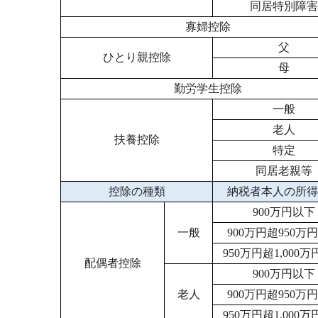
同居特別障害
寡婦控除
父
ひとり親控除
母
勤労学生控除
一般
老人
扶養控除
特定
同居老親等
控除の種類
納税者本人の所得
900万円以下
一般
900万円超950万
950万円超1,000
配偶者控除
900万円以下
老人
900万円超950万
950万円超1,000