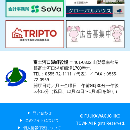
富士河口湖町役場
〒401-0392 山梨県南都留
郡富士河口湖町船津1700番地
TEL：0555-72-1111
（代表）／
FAX：0555-
72-0969
開庁日時／月〜金曜日 午前8時30分〜午後
5時15分（祝日、12月29日〜1月3日を除く）
問い合わせ
© FUJIKAWAGUCHIKO
このサイトについて
TOWN All Rights Reserved.
個人情報保護について